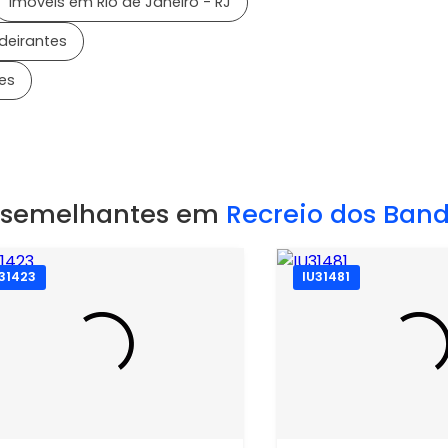
Imóveis em Rio de Janeiro - RJ
deirantes
es
 semelhantes em
Recreio dos Band
U31423
IU31481