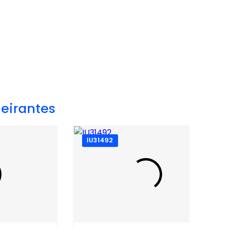
eirantes
IU31492