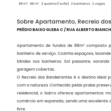
88 m²
88 m²
3 quartos
(1 suíte)
2 banheiros
2 vagas
Sobre Apartamento, Recreio do
PRÉDIO BAIXO GLEBA C / RUA ALBERTO BIANCHI
Apartamento de fundos de 88m² composto por 
banheiro de serviço. Cozinha espaçosa, lavande
blindex nos banheiros. Sol passante, varanda
garagem cobertas.
O Recreio dos Bandeirantes é o destino ideal 
com a natureza. Conhecido pelas praias preserv
residencial, o bairro oferece apartamentos m
comércio em expansão, sendo uma excelente op
livre.