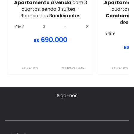
Apartamento à venda
com 3
Apartamen
quartos, sendo 3 suítes -
quartos, 
Recreio dos Bandeirantes
Condomíni
dos B
91m²
3
-
2
94m²
690.000
R$
R$
FAVORITOS
COMPARTILHAR
FAVORITOS
Siga-nos