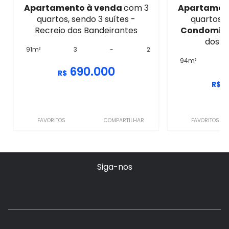
Apartamento à venda
com 3
Apartamen
quartos, sendo 3 suítes -
quartos, 
Recreio dos Bandeirantes
Condomíni
dos B
91m²
3
-
2
94m²
690.000
R$
R$
FAVORITOS
COMPARTILHAR
FAVORITOS
Siga-nos