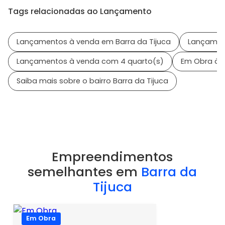
Tags relacionadas ao Lançamento
Lançamentos à venda em Barra da Tijuca
Lançament
Lançamentos à venda com 4 quarto(s)
Em Obra à 
Saiba mais sobre o bairro Barra da Tijuca
Empreendimentos
semelhantes em
Barra da
Tijuca
Em Obra