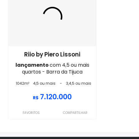
Riio by Piero Lissoni
lançamento
com 4,5 ou mais
quartos - Barra da Tijuca
1042m²
4,5 ou mais
-
3,4,5 ou mais
7.120.000
R$
FAVORITOS
COMPARTILHAR