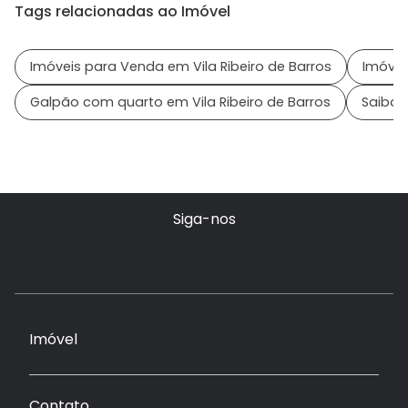
Tags relacionadas ao Imóvel
Imóveis para Venda em Vila Ribeiro de Barros
Imóvei
Galpão com quarto em Vila Ribeiro de Barros
Saiba m
Siga-nos
Imóvel
Contato