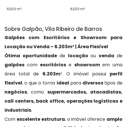
6203 m²
6203 m²
Sobre Galpão, Vila Ribeiro de Barros
Galpões com Escritórios e Showroom para
Locação ou Venda – 6.203m² | Área Flexível
Ótima oportunidade
de
locação
ou
venda
de
galpões
com
escritórios
e
showroom
em uma
área total de
6.203m
². O imóvel possui
perfil
flexível
, o que o torna
ideal
para
diversos
tipos de
negócios
, como
supermercados, atacadistas,
call centers, back office, operações logísticas e
industriais
.
Com
excelente estrutura
, o imóvel oferece
amplo