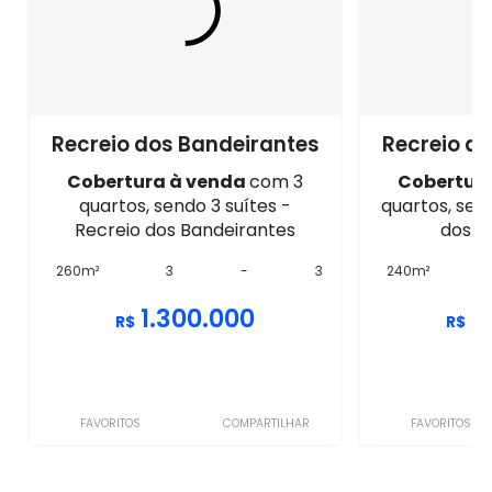
Recreio dos Bandeirantes
Recreio d
Cobertura à venda
com 3
Cobertur
quartos, sendo 3 suítes -
quartos, send
Recreio dos Bandeirantes
dos B
260m²
3
-
3
240m²
1.300.000
1
R$
R$
FAVORITOS
COMPARTILHAR
FAVORITOS