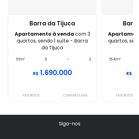
Barra da Tijuca
Barra
Apartamento à venda
com 3
Apartamen
quartos, sendo 1 suíte - Barra
quartos, sen
da Tijuca
d
111m²
3
-
2
154m²
1.690.000
2
R$
R$
FAVORITOS
COMPARTILHAR
FAVORITOS
Siga-nos