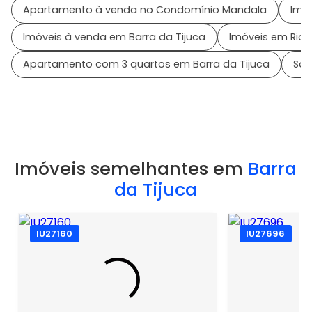
Apartamento à venda no Condomínio Mandala
Imó
Imóveis à venda em Barra da Tijuca
Imóveis em Rio d
Apartamento com 3 quartos em Barra da Tijuca
Sai
Imóveis semelhantes em
Barra
da Tijuca
IU27160
IU27696