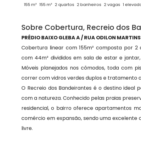
155 m²
155 m²
2 quartos
2 banheiros
2 vagas
1 elevado
Sobre Cobertura, Recreio dos B
PRÉDIO BAIXO GLEBA A / RUA ODILON MARTIN
Cobertura linear com 155m² composta por 2 q
com 44m² divididos em sala de estar e jantar,
Móveis planejados nos cômodos, toda com pis
correr com vidros verdes duplos e tratamento ac
O Recreio dos Bandeirantes é o destino ideal 
com a natureza. Conhecido pelas praias preserv
residencial, o bairro oferece apartamentos m
comércio em expansão, sendo uma excelente op
livre.