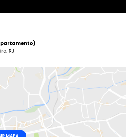
 apartamento)
iro, RJ
BIR MAPA