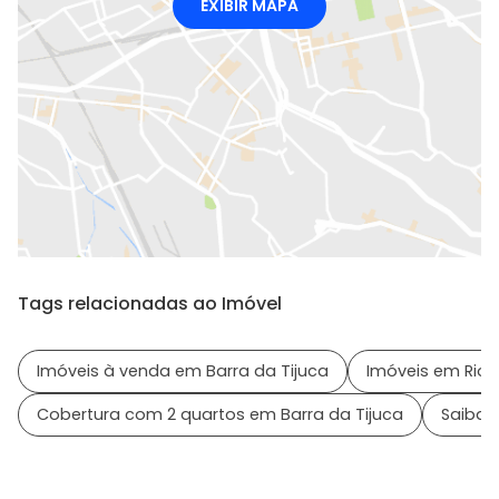
EXIBIR MAPA
Tags relacionadas ao Imóvel
Imóveis à venda em Barra da Tijuca
Imóveis em Rio d
Cobertura com 2 quartos em Barra da Tijuca
Saiba m