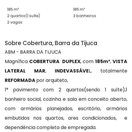
185 m²
185 m²
2 quartos
(1 suíte)
3 banheiros
2 vagas
Sobre Cobertura, Barra da Tijuca
ABM - BARRA DA TIJUCA
Magnífica
COBERTURA DUPLEX
, com
185m²
,
VISTA
LATERAL MAR
,
INDEVASSÁVE
L, totalmente
REFORMADA
por arquiteto,
1° pavimento com 2 quartos(sendo 1 suíte),1
banheiro social, cozinha e sala em conceito aberto,
com armários planejados, escritório, armários
embutidos nos quartos, ares condicionados, e
dependência completa de empregada.