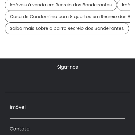
Imóveis à venda em Recreio dos Bandeirantes
Imóve
Casa de Condomínio com 8 quartos em Recreio dos Ban
Saiba mais sobre o bairro Recreio dos Bandeirantes
Siga-nos
Imóvel
Contato