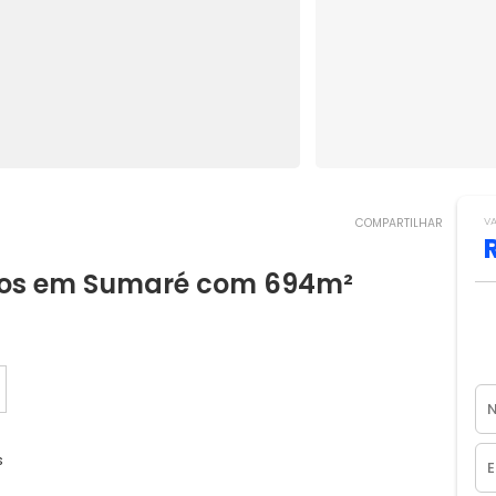
V
COMPARTILHAR
tos em Sumaré com 694m²
s