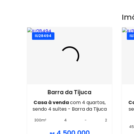
Im
IU28494
IU
Barra da Tijuca
Casa à venda
com 4 quartos,
C
sendo 4 suítes - Barra da Tijuca
se
300m²
4
-
2
4
4.500.000