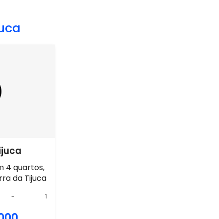
juca
ijuca
 4 quartos,
rra da Tijuca
-
1
.000