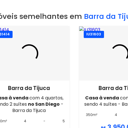
óveis semelhantes em
Barra da Ti
31414
IU31603
Barra da Tijuca
Barra da T
asa à venda
com 4 quartos,
Casa à venda
com
ndo 2 suítes
no San Diego
-
sendo 4 suítes - Ba
Barra da Tijuca
350m²
4
50m²
4
-
5
3.950