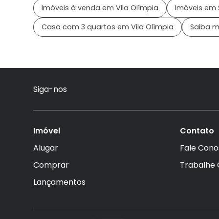
Imóveis à venda em Vila Olímpia
Imóveis em 
Casa com 3 quartos em Vila Olímpia
Saiba ma
Siga-nos
Imóvel
Contato
Alugar
Fale Cono
Comprar
Trabalhe
Lançamentos