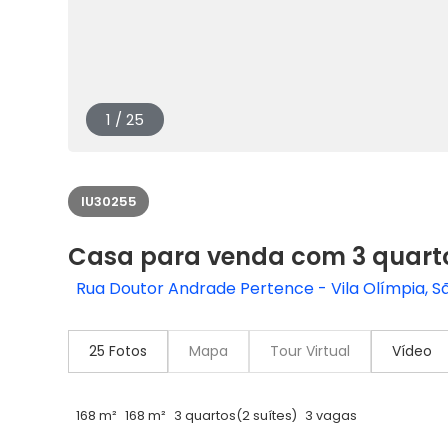
1 / 25
IU30255
Casa para venda com 3 quarto
Rua Doutor Andrade Pertence - Vila Olímpia, Sã
25 Fotos
Mapa
Tour Virtual
Vídeo
168 m²
168 m²
3 quartos
(2 suítes)
3 vagas