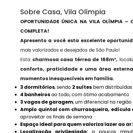
Sobre Casa, Vila Olímpia
OPORTUNIDADE ÚNICA NA VILA OLÍMPIA –
COMPLETA!
Apresento a você esta excelente oportuni
mais valorizados e desejados de São Paulo!
Esta
charmosa casa térrea de 168m²,
locali
conforto, praticidade e uma área extern
momentos inesquecíveis em família.
3 dormitórios
, sendo
2 suítes
bem distribuídas
4 banheiros
ao todo, com ótimo acabamento
3 vagas de garagem
, um diferencial na região
Amplo quintal com churrasqueira, edícula e
aproveitar os finais de semana
Espaço ideal para quem valoriza lazer ao ar 
Localização privilegiada:
a poucos minuto