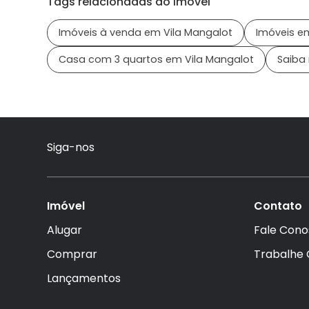
Tags relacionadas ao Imóvel
Imóveis à venda em Vila Mangalot
Imóveis em
Casa com 3 quartos em Vila Mangalot
Saiba 
Siga-nos
Imóvel
Contato
Alugar
Fale Cono
Comprar
Trabalhe
Lançamentos