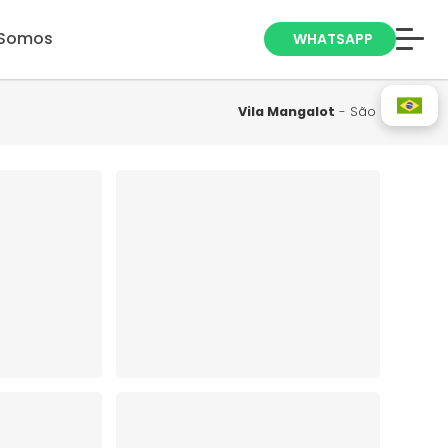
Somos
WHATSAPP
Anuncie seu
Imóvel
Vila Mangalot
- São Paulo
Trabalhe Conosco
Blog