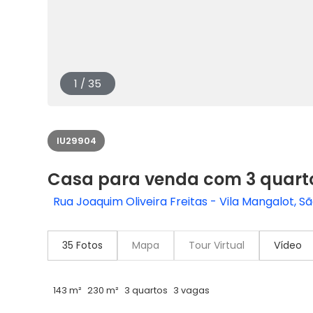
1 / 35
IU29904
Casa para venda com 3 quart
Rua Joaquim Oliveira Freitas - Vila Mangalot, Sã
35 Fotos
Mapa
Tour Virtual
Vídeo
143 m²
230 m²
3 quartos
3 vagas