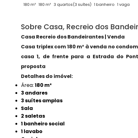
180 m²
180 m²
3 quartos
(3 suítes)
1 banheiro
1 vaga
Sobre Casa, Recreio dos Bandei
Casa Recreio dos Bandeirantes | Venda
Casa triplex com 180 m² à venda no condomí
casa 1, de frente para a Estrada do Pont
proposta
Detalhes do imóvel:
Área:
180 m²
3 andares
3 suítes amplas
Sala
2 saletas
1 banheiro social
1 lavabo