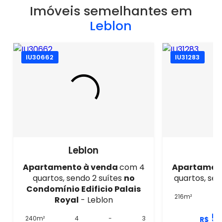
Imóveis semelhantes em
Leblon
IU30662
IU31283
Leblon
Apartamento à venda
com 4
Apartamen
quartos, sendo 2 suítes
no
quartos, sen
Condomínio Edificio Palais
216m²
Royal
- Leblon
5
240m²
4
-
3
R$