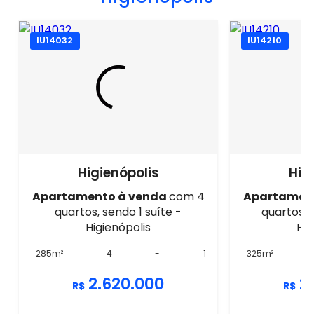
IU14032
IU14210
Higienópolis
Hig
Apartamento à venda
com 4
Apartamen
quartos, sendo 1 suíte -
quartos, 
Higienópolis
Hig
285m²
4
-
1
325m²
2.620.000
2
R$
R$