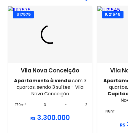
IU17575
IU21545
Vila Nova Conceição
Vila No
Apartamento à venda
com 3
Apartamen
quartos, sendo 3 suítes - Vila
quartos, s
Nova Conceição
Capitão M
Nova
170m²
3
-
2
148m²
3.300.000
R$
3
R$