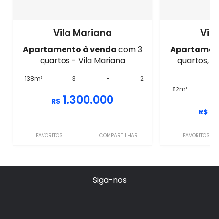
Vila Mariana
Vil
Apartamento à venda
com 3
Apartamen
quartos - Vila Mariana
quartos, se
M
138m²
3
-
2
82m²
1.300.000
R$
1
R$
FAVORITOS
COMPARTILHAR
FAVORITOS
Siga-nos