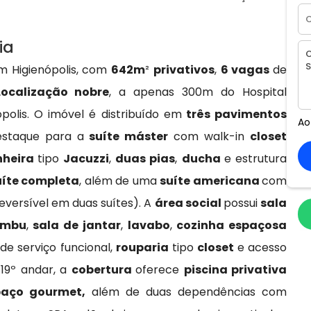
ia
em Higienópolis, com
642m
²
privativos
,
6 vagas
de
Localização nobre
, a apenas 300m do Hospital
olis. O imóvel é distribuído em
três pavimentos
Ao
destaque para a
suíte máster
com walk-in
closet
nheira
tipo
Jacuzzi
,
duas pias
,
ducha
e estrutura
uíte completa
, além de uma
suíte americana
com
eversível em duas suítes). A
área social
possui
sala
embu
,
sala de jantar
,
lavabo
,
cozinha espaçosa
de serviço funcional,
rouparia
tipo
closet
e acesso
 19º andar, a
cobertura
oferece
piscina privativa
paço gourmet,
além de duas dependências com