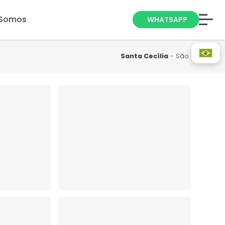
Somos
WHATSAPP
Anuncie seu
Imóvel
Santa Cecília
- São Paulo
Trabalhe Conosco
Blog