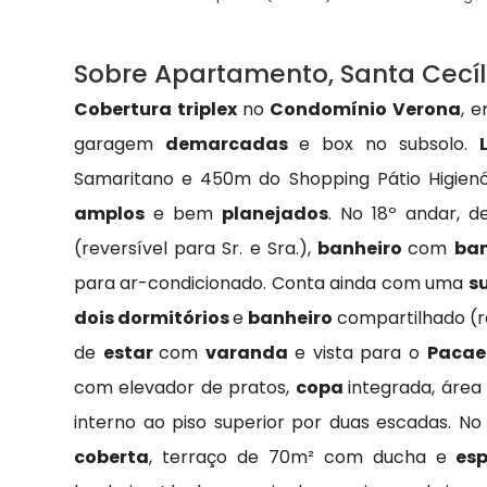
Sobre Apartamento, Santa Cecíl
Cobertura triplex
no
Condomínio Verona
, 
garagem
demarcadas
e box no subsolo.
Samaritano e 450m do Shopping Pátio Higienóp
amplos
e bem
planejados
. No 18º andar, 
(reversível para Sr. e Sra.),
banheiro
com
ba
para ar-condicionado. Conta ainda com uma
s
dois dormitórios
e
banheiro
compartilhado (r
de
estar
com
varanda
e vista para o
Paca
com elevador de pratos,
copa
integrada, área 
interno ao piso superior por duas escadas. No
coberta
, terraço de 70m² com ducha e
es