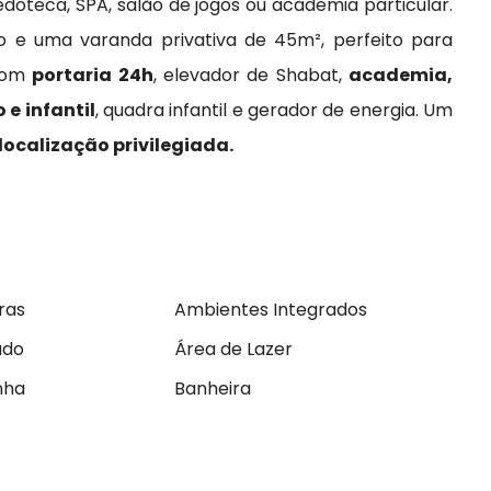
edoteca, SPA, salão de jogos ou academia particular.
o e uma varanda privativa de 45m², perfeito para
com
portaria 24h
, elevador de Shabat,
academia,
 e infantil
, quadra infantil e gerador de energia. Um
localização privilegiada.
ras
Ambientes Integrados
ado
Área de Lazer
nha
Banheira