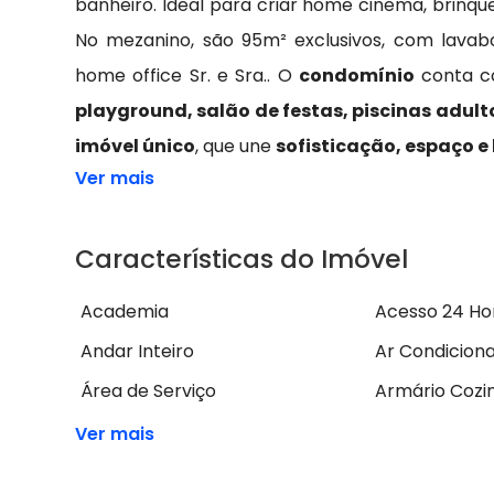
banheiro. Ideal para criar home cinema, brinqu
No mezanino, são 95m² exclusivos, com lavab
home office Sr. e Sra.. O
condomínio
conta 
playground, salão de festas, piscinas adulto
imóvel único
, que une
sofisticação, espaço e 
Ver mais
Características do Imóvel
Academia
Acesso 24 Ho
Andar Inteiro
Ar Condicion
Área de Serviço
Armário Cozi
Ver mais