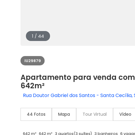
1 / 44
IU29879
Apartamento para venda com 
642m²
Rua Doutor Gabriel dos Santos - Santa Cecília, 
44 Fotos
Mapa
Tour Virtual
Vídeo
642 m²
642 m²
3 quartos
(3 suítes)
3 banheiros
6 vaga