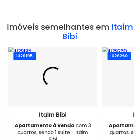
Imóveis semelhantes em
Itaim
Bibi
IU29195
IU29260
Itaim Bibi
It
Apartamento à venda
com 3
Apartamen
quartos, sendo 1 suíte - Itaim
quartos, sen
Bibi