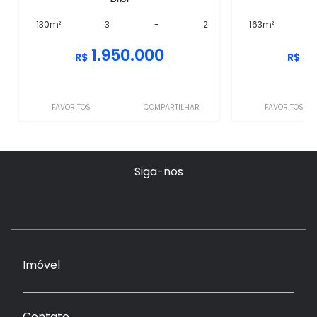
130m²
3
-
2
163m²
1.950.000
1
R$
R$
FAVORITOS
COMPARTILHAR
FAVORITOS
Siga-nos
Imóvel
Contato