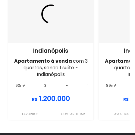
Indianópolis
Ind
Apartamento à venda
com 3
Apartamen
quartos, sendo 1 suíte -
quartos, 
Indianópolis
Ind
90m²
3
-
1
89m²
1.200.000
1
R$
R$
FAVORITOS
COMPARTILHAR
FAVORITOS