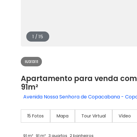
1 / 15
IU31311
Apartamento para venda com
91m²
Avenida Nossa Senhora de Copacabana - Copac
15 Fotos
Mapa
Tour Virtual
Vídeo
91 m²
91 m²
3 quartos
2 banheiros