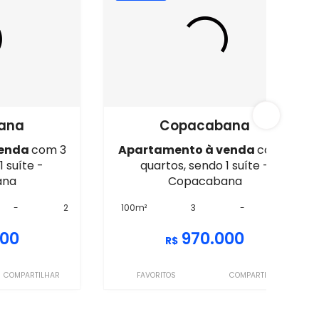
ana
Copacabana
venda
com 3
Apartamento à venda
com 3
1 suíte -
quartos, sendo 1 suíte -
ana
Copacabana
-
2
100m²
3
-
-
900
970.000
R$
COMPARTILHAR
FAVORITOS
COMPARTILHAR