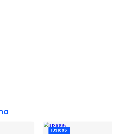
na
IU31095