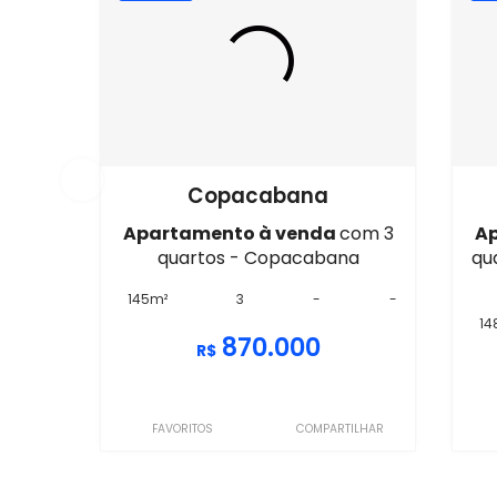
Copacabana
Apartamento à venda
com 3
A
quartos - Copacabana
qu
145m²
3
-
-
14
870.000
R$
FAVORITOS
COMPARTILHAR