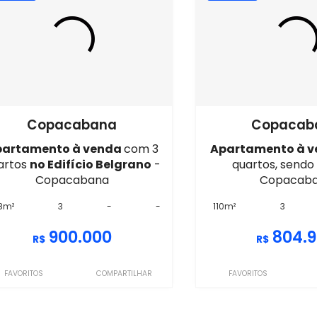
Copacabana
Copacab
partamento à venda
com 3
Apartamento à 
artos
no Edifício Belgrano
-
quartos, sendo 
Copacabana
Copacab
8m²
3
-
-
110m²
3
900.000
804.
R$
R$
FAVORITOS
COMPARTILHAR
FAVORITOS