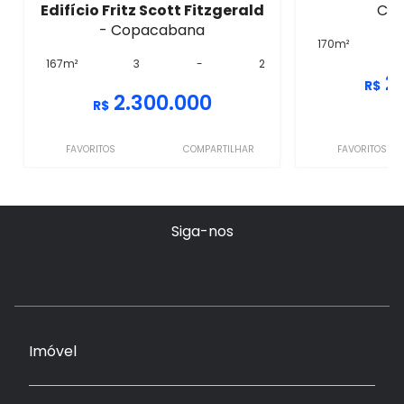
Edifício Fritz Scott Fitzgerald
Co
- Copacabana
170m²
167m²
3
-
2
2
R$
2.300.000
R$
FAVORITOS
COMPARTILHAR
FAVORITOS
Siga-nos
Imóvel