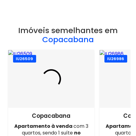
Imóveis semelhantes em
Copacabana
IU26509
IU26986
Copacabana
Cop
Apartamento à venda
com 3
Apartamen
quartos, sendo 1 suíte
no
quartos, 