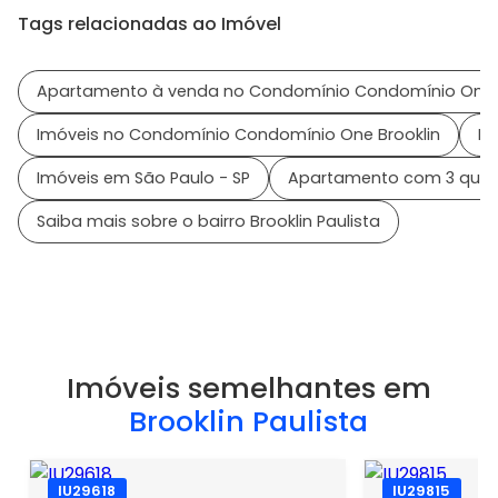
Tags relacionadas ao Imóvel
Apartamento à venda no Condomínio Condomínio One B
Imóveis no Condomínio Condomínio One Brooklin
Im
Imóveis em São Paulo - SP
Apartamento com 3 quarto
Saiba mais sobre o bairro Brooklin Paulista
Imóveis semelhantes em
Brooklin Paulista
IU29618
IU29815