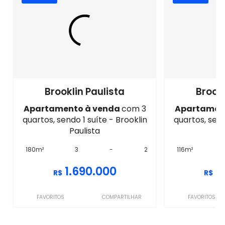
Brooklin Paulista
Brookl
Apartamento à venda
com 3
Apartamen
quartos, sendo 1 suíte - Brooklin
quartos, send
Paulista
P
180m²
3
-
2
116m²
1.690.000
1
R$
R$
FAVORITOS
COMPARTILHAR
FAVORITOS