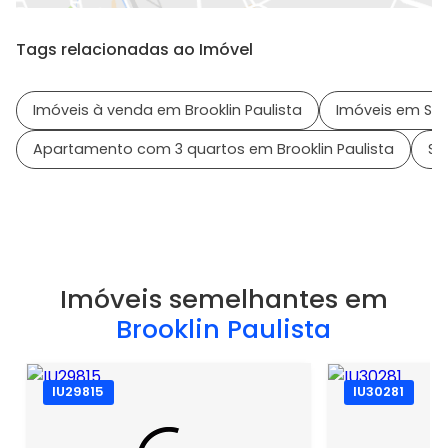
Tags relacionadas ao Imóvel
Imóveis à venda em Brooklin Paulista
Imóveis em São
Apartamento com 3 quartos em Brooklin Paulista
Sa
Imóveis semelhantes em
Brooklin Paulista
IU29815
IU30281