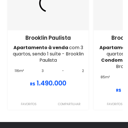
Brooklin Paulista
Brookl
Apartamento à venda
com 3
Apartamen
quartos, sendo 1 suíte - Brooklin
quartos, 
Paulista
Condomíni
Brook
116m²
3
-
2
85m²
1.490.000
R$
1
R$
FAVORITOS
COMPARTILHAR
FAVORITOS