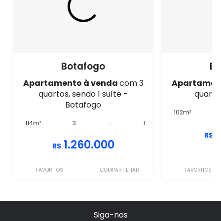
Botafogo
Bo
Apartamento à venda
com 3
Apartamen
quartos, sendo 1 suíte -
quarto
Botafogo
102m²
114m²
3
-
1
R$
1.260.000
R$
FAVORITOS
COMPARTILHAR
FAVORITOS
Siga-nos