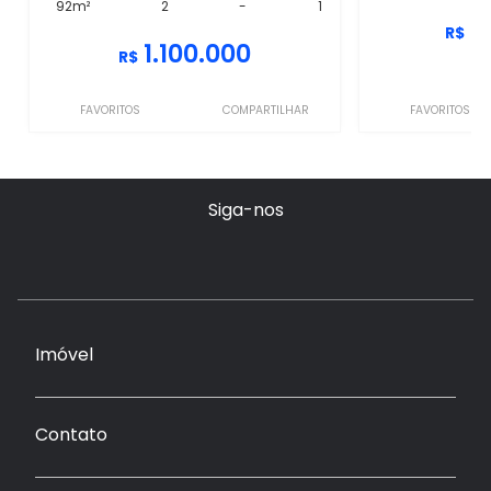
92m²
2
-
1
1
R$
1.100.000
R$
FAVORITOS
COMPARTILHAR
FAVORITOS
Siga-nos
Imóvel
Contato