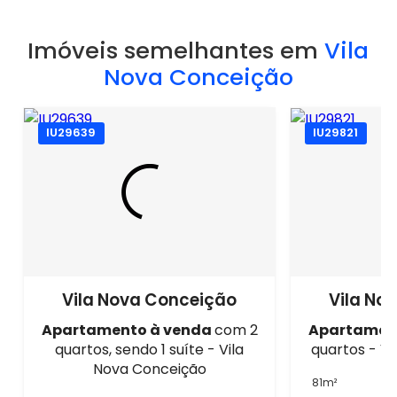
Imóveis semelhantes em
Vila
Nova Conceição
IU29639
IU29821
Vila Nova Conceição
Vila No
Apartamento à venda
com 2
Apartamen
quartos, sendo 1 suíte - Vila
quartos - V
Nova Conceição
81m²