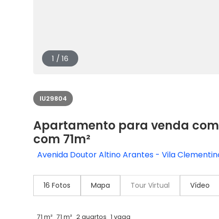
1 / 16
IU29804
Apartamento para venda com 
com 71m²
Avenida Doutor Altino Arantes - Vila Clementino
16 Fotos
Mapa
Tour Virtual
Vídeo
71 m²
71 m²
2 quartos
1 vaga