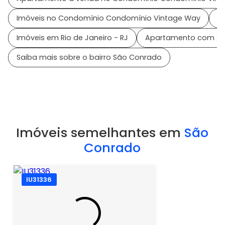
Imóveis no Condomínio Condomínio Vintage Way
I
Imóveis em Rio de Janeiro - RJ
Apartamento com 2 
Saiba mais sobre o bairro São Conrado
Imóveis semelhantes em
São
Conrado
IU31336