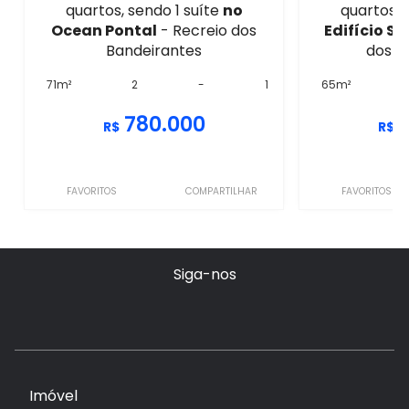
quartos, sendo 1 suíte
no
quartos, 
Ocean Pontal
- Recreio dos
Edifício Si
Bandeirantes
dos B
71m²
2
-
1
65m²
780.000
R$
R$
FAVORITOS
COMPARTILHAR
FAVORITOS
Siga-nos
Imóvel