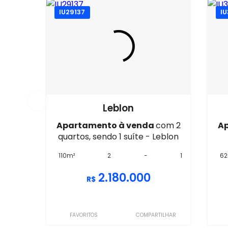
IU29137
IU
Leblon
Apartamento à venda
com 2
A
quartos, sendo 1 suíte - Leblon
110m²
2
-
1
62
2.180.000
R$
FAVORITOS
COMPARTILHAR