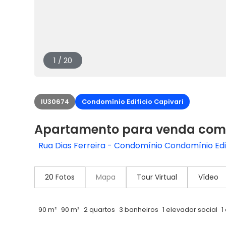
1 / 20
IU30674
Condomínio Edificio Capivari
Apartamento para venda com 
Rua Dias Ferreira - Condomínio Condomínio Edifi
20 Fotos
Mapa
Tour Virtual
Vídeo
90 m²
90 m²
2 quartos
3 banheiros
1 elevador social
1