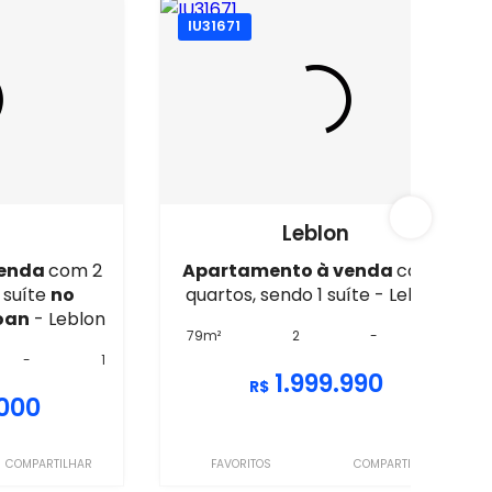
IU31671
n
Leblon
venda
com 2
Apartamento à venda
com 2
 suíte
no
quartos, sendo 1 suíte - Leblon
oan
- Leblon
79m²
2
-
1
-
1
1.999.990
R$
.000
COMPARTILHAR
FAVORITOS
COMPARTILHAR