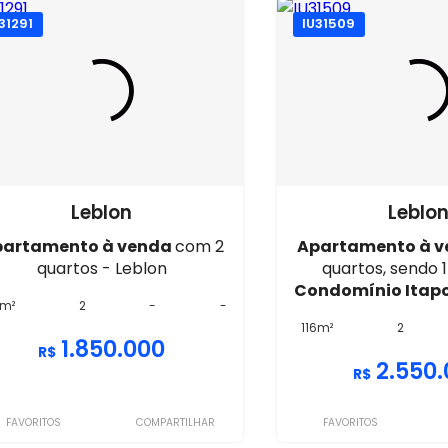
31291
IU31509
Leblon
Leblo
partamento à venda
com 2
Apartamento à 
quartos - Leblon
quartos, sendo 1
Condomínio Itap
m²
2
-
-
116m²
2
1.850.000
R$
2.550
R$
FAVORITOS
COMPARTILHAR
FAVORITOS