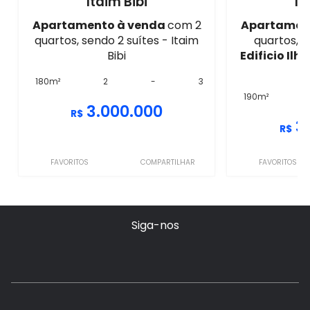
Itaim Bibi
It
Apartamento à venda
com 2
Apartamen
quartos, sendo 2 suítes - Itaim
quartos, s
Bibi
Edificio Ilh
I
180m²
2
-
3
190m²
3.000.000
R$
3
R$
FAVORITOS
COMPARTILHAR
FAVORITOS
Siga-nos