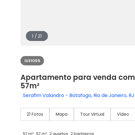
1 / 21
IU31055
Apartamento para venda com 
57m²
Serafim Valandro - Botafogo, Rio de Janeiro, RJ
21 Fotos
Mapa
Tour Virtual
Vídeo
57 m²
57 m²
2 quartos
2 banheiros