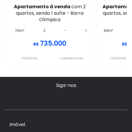
Apartamento à venda
com 2
Apartamen
quartos, sendo 1 suíte - Barra
quartos, sen
Olímpica
O
70m²
2
-
1
63m²
735.000
R$
R$
FAVORITOS
COMPARTILHAR
FAVORITOS
Siga-nos
Imóvel