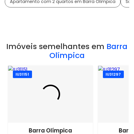
Apartamento com 2 quartos em Barra Olímpica
Sai
Imóveis semelhantes em
Barra
Olímpica
IU31151
IU31297
Barra Olímpica
Barr