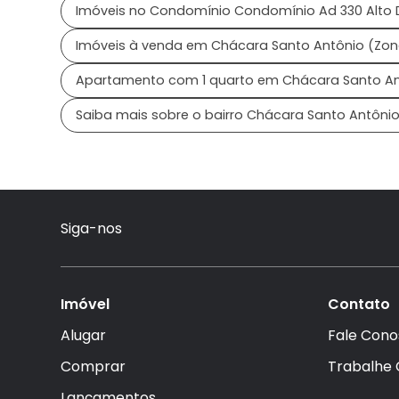
Imóveis no Condomínio Condomínio Ad 330 Alto 
Imóveis à venda em Chácara Santo Antônio (Zon
Apartamento com 1 quarto em Chácara Santo Ant
Saiba mais sobre o bairro Chácara Santo Antônio
Siga-nos
Imóvel
Contato
Alugar
Fale Cono
Comprar
Trabalhe
Lançamentos