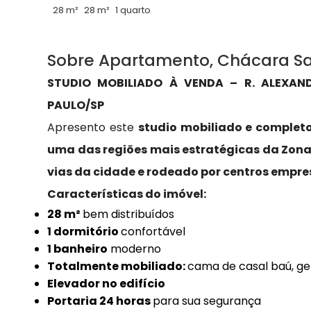
28 m²
28 m²
1 quarto
Sobre Apartamento, Chácara Sa
STUDIO MOBILIADO À VENDA – R. ALEXA
PAULO/SP
Apresento este
studio mobiliado e completo
uma das regiões mais estratégicas da Zona S
vias da cidade e rodeado por centros empres
Características do imóvel:
28 m²
bem distribuídos
1 dormitório
confortável
1 banheiro
moderno
Totalmente mobiliado:
cama de casal baú, gel
Elevador no edifício
Portaria 24 horas
para sua segurança