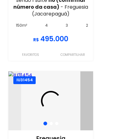
sendo 1 suíte
no (confirmar
número da casa)
- Freguesia
(Jacarepaguá)
150m²
4
3
2
495.000
R$
FAVORITOS
COMPARTILHAR
IU31454
Freguesia