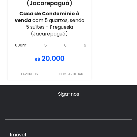
(Jacarepaguá)
Casa de Condomínio à
venda
com 5 quartos, sendo
5 suítes - Freguesia
(Jacarepaguá)
600m²
5
6
6
20.000
R$
FAVORITOS
COMPARTILHAR
Siga-nos
Imóvel