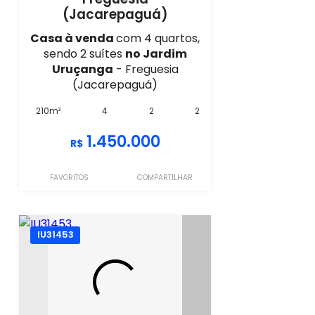
(Jacarepaguá)
Casa à venda
com 4 quartos,
sendo 2 suítes
no Jardim
Uruçanga
- Freguesia
(Jacarepaguá)
210m²
4
2
2
1.450.000
R$
FAVORITOS
COMPARTILHAR
IU31453