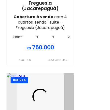
Freguesia
(Jacarepaguá)
Cobertura à venda
com 4
quartos, sendo 1 suíte -
Freguesia (Jacarepaguá)
245m²
4
4
2
750.000
R$
FAVORITOS
COMPARTILHAR
IU31244