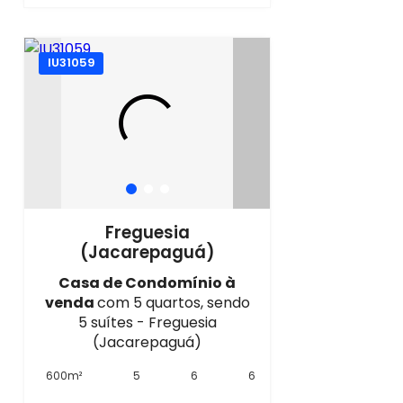
IU31059
Freguesia
(Jacarepaguá)
Casa de Condomínio à
venda
com 5 quartos, sendo
5 suítes - Freguesia
(Jacarepaguá)
600m²
5
6
6