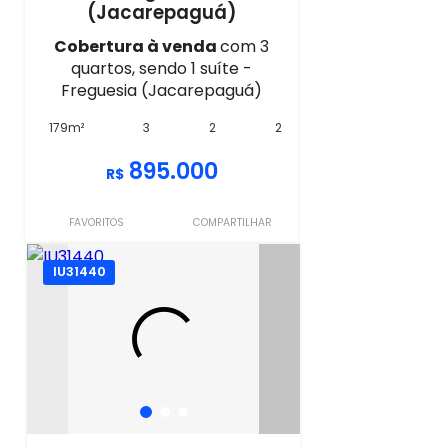
(Jacarepaguá)
Cobertura à venda
com 3
quartos, sendo 1 suíte -
Freguesia (Jacarepaguá)
179m²
3
2
2
895.000
R$
FAVORITOS
COMPARTILHAR
IU31440