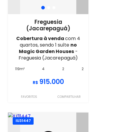
Freguesia
(Jacarepaguá)
Cobertura à venda
com 4
quartos, sendo 1 suíte
no
Magic Garden Houses
-
Freguesia (Jacarepaguá)
119m²
4
2
2
915.000
R$
FAVORITOS
COMPARTILHAR
IU31447