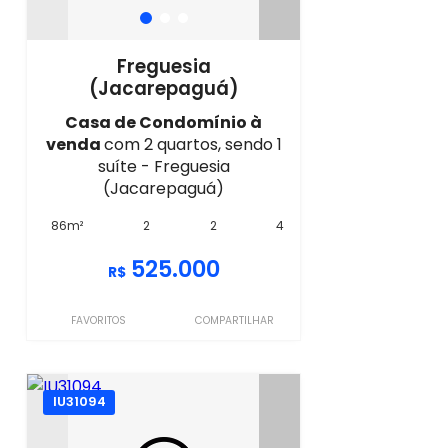
Freguesia
(Jacarepaguá)
Casa de Condomínio à
venda
com 2 quartos, sendo 1
suíte - Freguesia
(Jacarepaguá)
86m²
2
2
4
525.000
R$
FAVORITOS
COMPARTILHAR
IU31094