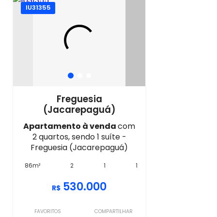
IU31355
Freguesia
(Jacarepaguá)
Apartamento à venda
com
2 quartos, sendo 1 suíte -
Freguesia (Jacarepaguá)
86m²
2
1
1
530.000
R$
FAVORITOS
COMPARTILHAR