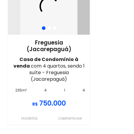
Freguesia
(Jacarepaguá)
Casa de Condomínio à
venda
com 4 quartos, sendo 1
suíte - Freguesia
(Jacarepaguá)
235m²
4
1
4
750.000
R$
FAVORITOS
COMPARTILHAR