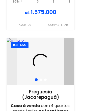
369m²
5
3
3
1.575.000
R$
FAVORITOS
COMPARTILHAR
IU31455
Freguesia
(Jacarepaguá)
Casa à venda
com 4 quartos,