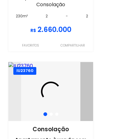
Consolação
230m²
2
-
2
2.660.000
R$
FAVORITOS
COMPARTILHAR
IU23760
Consolação