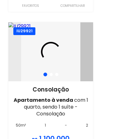
FAVORITOS
COMPARTILHAR
IU29921
Consolação
Apartamento à venda
com 1
quarto, sendo 1 suíte -
Consolação
50m²
1
-
2
1.100.000