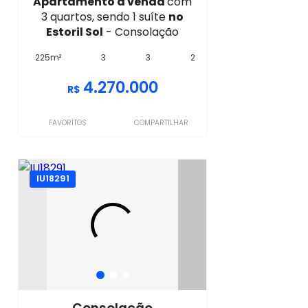
Apartamento à venda
com
3 quartos, sendo 1 suíte
no
Estoril Sol
- Consolação
225m²
3
3
2
4.270.000
R$
FAVORITOS
COMPARTILHAR
IU18291