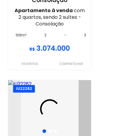
Consolação
Apartamento à venda
com
2 quartos, sendo 2 suítes -
Consolação
168m²
2
-
3
3.074.000
R$
FAVORITOS
COMPARTILHAR
IU22282