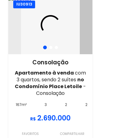
IU30913
Consolação
Apartamento à venda
com
3 quartos, sendo 2 suítes
no
Condomínio Place Letoile
-
Consolação
167m²
3
2
2
2.690.000
R$
FAVORITOS
COMPARTILHAR