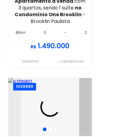
Apartamento à venda
com
3 quartos, sendo 1 suíte
no
Condomínio One Brooklin
-
Brooklin Paulista
85m²
3
-
2
1.490.000
R$
FAVORITOS
COMPARTILHAR
IU29980